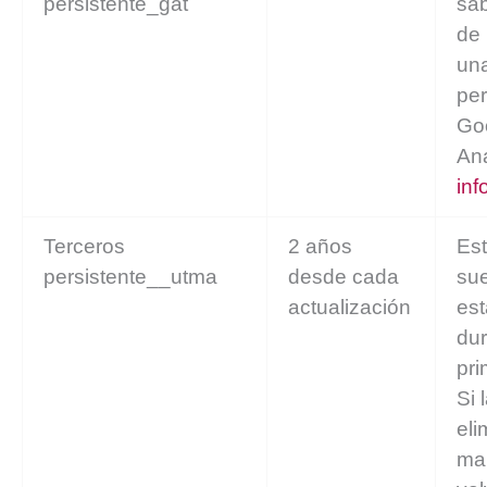
persistente_gat
sab
de 
un
per
Go
Ana
inf
Terceros
2 años
Est
persistente__utma
desde cada
su
actualización
est
dur
pri
Si 
eli
ma