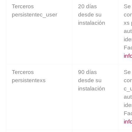
Terceros
20 días
Se 
persistentec_user
desde su
con
instalación
xs 
aut
ide
Fa
inf
Terceros
90 días
Se 
persistentexs
desde su
con
instalación
c_
aut
ide
Fa
inf