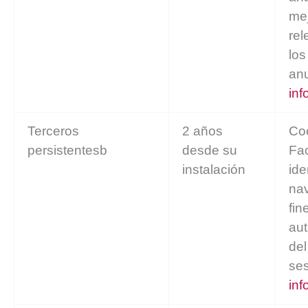
mej
rel
los
an
inf
Terceros
2 años
Co
persistentesb
desde su
Fa
instalación
ide
na
fin
aut
del
se
inf