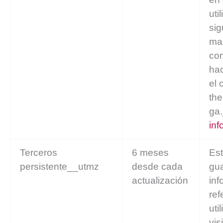
uti
sig
ma
com
hac
el 
the
ga.
inf
Terceros
6 meses
Est
persistente__utmz
desde cada
gu
actualización
inf
ref
uti
vis