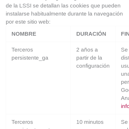
de la LSSI se detallan las cookies que pueden
instalarse habitualmente durante la navegación
por este sitio web:
NOMBRE
DURACIÓN
FI
Terceros
2 años a
Se
persistente_ga
partir de la
dis
configuración
usu
un
per
Go
Ana
inf
Terceros
10 minutos
Se