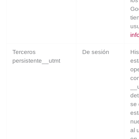
los
Go
tie
usu
inf
Terceros
De sesión
His
persistente__utmt
est
ope
con
__
det
se
est
nu
al 
en 