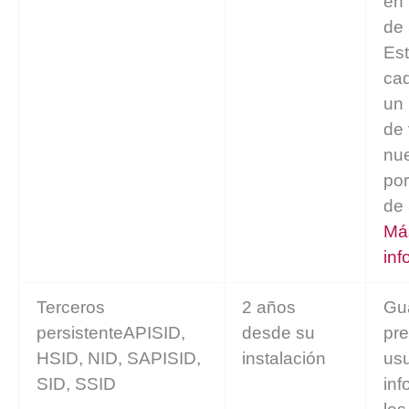
en 
de 
Est
ca
un 
de 
nue
por
de 
Má
inf
Terceros
2 años
Gu
persistenteAPISID,
desde su
pre
HSID, NID, SAPISID,
instalación
usu
SID, SSID
inf