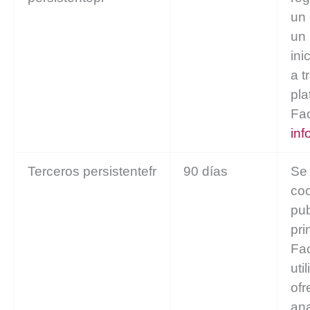
un 
un
ini
a t
pla
Fa
inf
Terceros persistentefr
90 días
Se 
coo
pub
pri
Fa
uti
ofr
ana