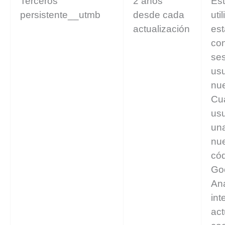
Terceros
2 años
Est
persistente__utmb
desde cada
uti
actualización
est
con
ses
usu
nue
Cu
usu
un
nue
có
Go
Ana
int
act