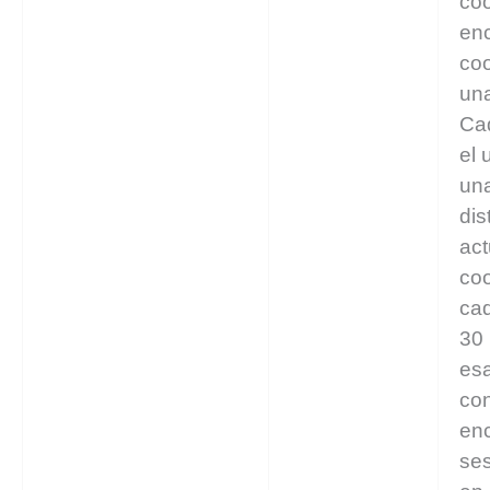
coo
enc
coo
un
Ca
el 
un
dis
act
coo
cad
30 
es
con
enc
ses