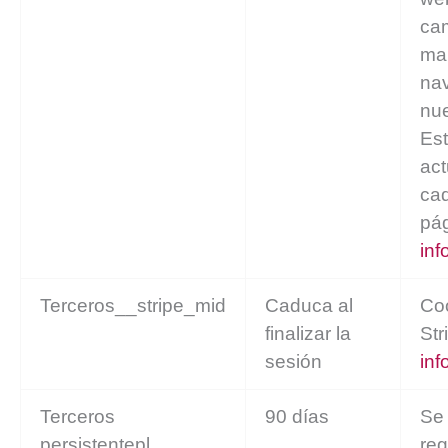
ca
mar
na
nue
Est
act
cad
pá
inf
Terceros__stripe_mid
Caduca al
Co
finalizar la
Str
sesión
inf
Terceros
90 días
Se 
persistentepl
reg