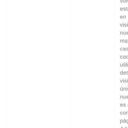
vol
est
en 
vis
nue
may
ca
coo
uti
det
vis
úni
nue
es 
co
pág