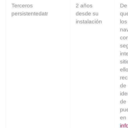
Terceros
2 años
De
persistentedatr
desde su
que
instalación
los
na
con
seg
int
sit
ell
re
de 
ide
de
pu
en 
inf