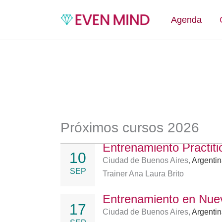
Ir
al
Agenda
contenido
Agenda de cursos
Próximos cursos 2026
Entrenamiento Practit
10
Ciudad de Buenos Aires,
Argenti
SEP
Trainer Ana Laura Brito
Entrenamiento en Nue
17
Ciudad de Buenos Aires,
Argenti