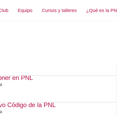
Club
Equipo
Cursos y talleres
¿Qué es la P
ioner en PNL
na
vo Código de la PNL
na