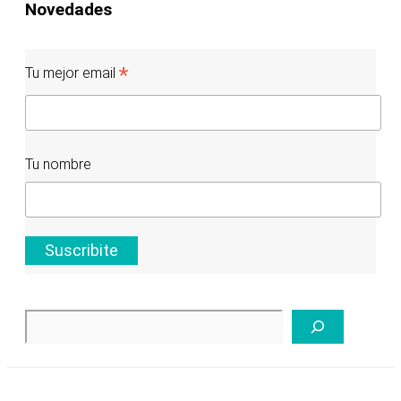
Novedades
de
crisis
en
*
Tu mejor email
Montevideo
Tu nombre
Buscar