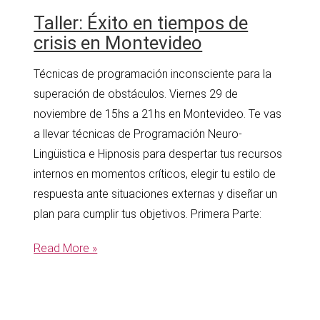
Hablar
Taller: Éxito en tiempos de
en
crisis en Montevideo
Público
–
Técnicas de programación inconsciente para la
Montevideo
superación de obstáculos. Viernes 29 de
noviembre de 15hs a 21hs en Montevideo. Te vas
a llevar técnicas de Programación Neuro-
Lingüistica e Hipnosis para despertar tus recursos
internos en momentos críticos, elegir tu estilo de
respuesta ante situaciones externas y diseñar un
plan para cumplir tus objetivos. Primera Parte:
Taller:
Read More »
Éxito
en
tiempos